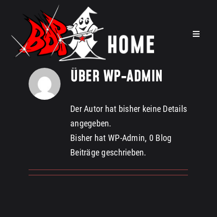
Zum
Inhalt
springen
Toggle
Navigat
Wir über uns
ÜBER
WP-ADMIN
Theaterfabrik
Fahrten
Der Autor hat bisher keine Details
angegeben.
Gruppen
Bisher hat WP-Admin, 0 Blog
Beiträge geschrieben.
Projekte
Archiv
Uns unterstützen